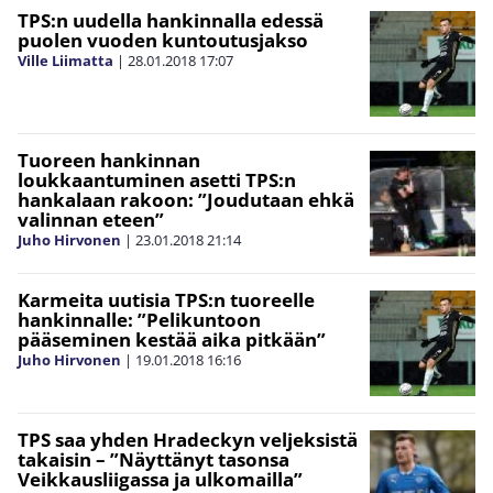
TPS:n uudella hankinnalla edessä
puolen vuoden kuntoutusjakso
Ville Liimatta
|
28.01.2018
17:07
Tuoreen hankinnan
loukkaantuminen asetti TPS:n
hankalaan rakoon: ”Joudutaan ehkä
valinnan eteen”
Juho Hirvonen
|
23.01.2018
21:14
Karmeita uutisia TPS:n tuoreelle
hankinnalle: ”Pelikuntoon
pääseminen kestää aika pitkään”
Juho Hirvonen
|
19.01.2018
16:16
TPS saa yhden Hradeckyn veljeksistä
takaisin – ”Näyttänyt tasonsa
Veikkausliigassa ja ulkomailla”