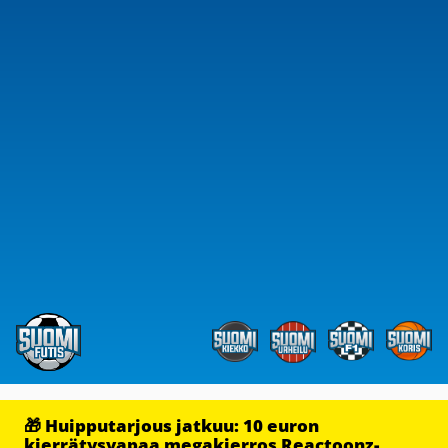
🎁 Huipputarjous jatkuu: 10 euron
kierrätysvapaa megakierros Reactoonz-