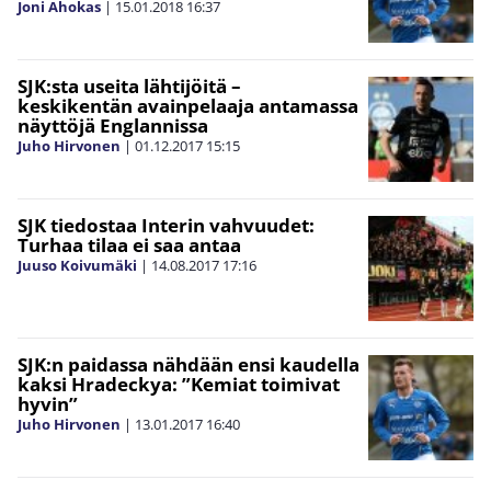
Joni Ahokas
|
15.01.2018
16:37
SJK:sta useita lähtijöitä –
keskikentän avainpelaaja antamassa
näyttöjä Englannissa
Juho Hirvonen
|
01.12.2017
15:15
SJK tiedostaa Interin vahvuudet:
Turhaa tilaa ei saa antaa
Juuso Koivumäki
|
14.08.2017
17:16
SJK:n paidassa nähdään ensi kaudella
kaksi Hradeckya: ”Kemiat toimivat
hyvin”
Juho Hirvonen
|
13.01.2017
16:40