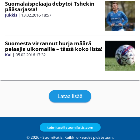
Suomalaispelaaja debytoi Tshekin
pääsarjassa!
Jukkis
|
13.02.2016
18:57
Suomesta virrannut hurja määrä
pelaajia ulkomaille – tässä koko lista!
Kai
|
05.02.2016
17:32
Lataa lisää
toimitus@suomifutis.com
© 2026 - SuomiFutis. Kaikki oikeudet pidätetään.