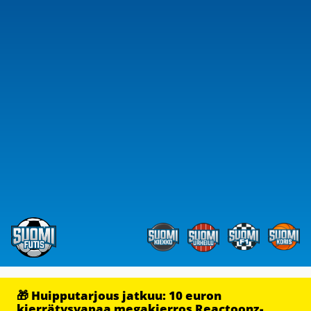
🎁 Huipputarjous jatkuu: 10 euron
kierrätysvapaa megakierros Reactoonz-