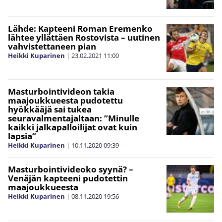
Lähde: Kapteeni Roman Eremenko
lähtee yllättäen Rostovista – uutinen
vahvistettaneen pian
Heikki Kuparinen
|
23.02.2021
11:00
Masturbointivideon takia
maajoukkueesta pudotettu
hyökkääjä sai tukea
seuravalmentajaltaan: ”Minulle
kaikki jalkapalloilijat ovat kuin
lapsia”
Heikki Kuparinen
|
10.11.2020
09:39
Masturbointivideoko syynä? –
Venäjän kapteeni pudotettin
maajoukkueesta
Heikki Kuparinen
|
08.11.2020
19:56