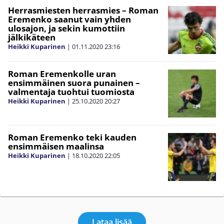
Herrasmiesten herrasmies – Roman
Eremenko saanut vain yhden
ulosajon, ja sekin kumottiin
jälkikäteen
Heikki Kuparinen
|
01.11.2020
23:16
Roman Eremenkolle uran
ensimmäinen suora punainen –
valmentaja tuohtui tuomiosta
Heikki Kuparinen
|
25.10.2020
20:27
Roman Eremenko teki kauden
ensimmäisen maalinsa
Heikki Kuparinen
|
18.10.2020
22:05
Lataa lisää