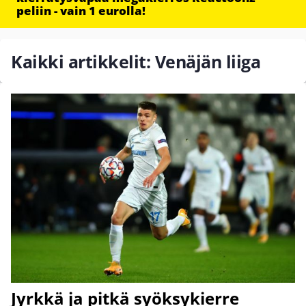
peliin - vain 1 eurolla!
Kaikki artikkelit: Venäjän liiga
Jyrkkä ja pitkä syöksykierre