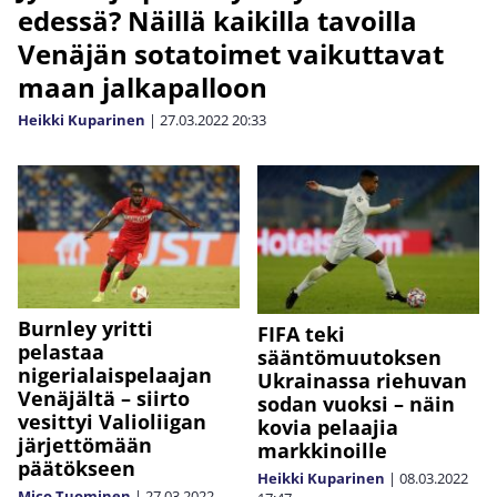
edessä? Näillä kaikilla tavoilla
Venäjän sotatoimet vaikuttavat
maan jalkapalloon
Heikki Kuparinen
|
27.03.2022
20:33
Burnley yritti
FIFA teki
pelastaa
sääntömuutoksen
nigerialaispelaajan
Ukrainassa riehuvan
Venäjältä – siirto
sodan vuoksi – näin
vesittyi Valioliigan
kovia pelaajia
järjettömään
markkinoille
päätökseen
Heikki Kuparinen
|
08.03.2022
Mico Tuominen
|
27.03.2022