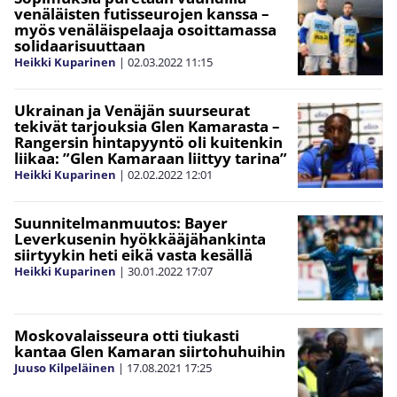
venäläisten futisseurojen kanssa –
myös venäläispelaaja osoittamassa
solidaarisuuttaan
Heikki Kuparinen
|
02.03.2022
11:15
Ukrainan ja Venäjän suurseurat
tekivät tarjouksia Glen Kamarasta –
Rangersin hintapyyntö oli kuitenkin
liikaa: ”Glen Kamaraan liittyy tarina”
Heikki Kuparinen
|
02.02.2022
12:01
Suunnitelmanmuutos: Bayer
Leverkusenin hyökkääjähankinta
siirtyykin heti eikä vasta kesällä
Heikki Kuparinen
|
30.01.2022
17:07
Moskovalaisseura otti tiukasti
kantaa Glen Kamaran siirtohuhuihin
Juuso Kilpeläinen
|
17.08.2021
17:25