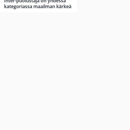
Inter-puolustaja on yhdessä
kategoriassa maailman kärkeä