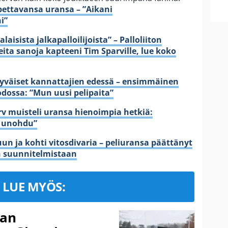
lopettavansa uransa – ”Aikani
i”
aisista jalkapalloilijoista” – Palloliiton
ita sanoja kapteeni Tim Sparville, lue koko
ähyväiset kannattajien edessä – ensimmäinen
odossa: ”Mun uusi pelipaita”
v muisteli uransa hienoimpia hetkiä:
i unohdu”
n ja kohti vitosdivaria – peliuransa päättänyt
n suunnitelmistaan
LUE MYÖS:
nan