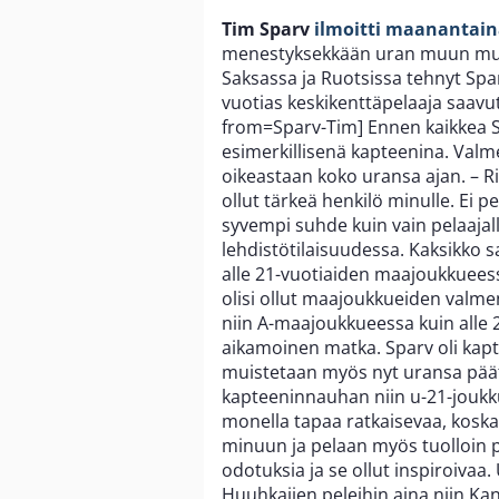
Tim Sparv
ilmoitti maanantain
menestyksekkään uran muun muas
Saksassa ja Ruotsissa tehnyt Spar
vuotias keskikenttäpelaaja saa
from=Sparv-Tim] Ennen kaikkea S
esimerkillisenä kapteenina. Val
oikeastaan koko uransa ajan. – Riv
ollut tärkeä henkilö minulle. Ei 
syvempi suhde kuin vain pelaajall
lehdistötilaisuudessa. Kaksikko 
alle 21-vuotiaiden maajoukkueessa.
olisi ollut maajoukkueiden valm
niin A-maajoukkueessa kuin alle 
aikamoinen matka. Sparv oli kap
muistetaan myös nyt uransa päätös
kapteeninnauhan niin u-21-joukk
monella tapaa ratkaisevaa, koska
minuun ja pelaan myös tuolloi
odotuksia ja se ollut inspiroiva
Huuhkajien peleihin aina niin K