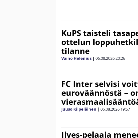
KuPS taisteli tasap
ottelun loppuhetki
tilanne
Väinö Helenius
|
06.08.2026
20:26
FC Inter selvisi voi
euroväännöstä – on
vierasmaalisääntö
Juuso Kilpeläinen
|
06.08.2026
19:57
Ilves-pelaaja men