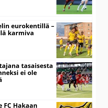
elin eurokentillä –
llä karmiva
ttajana tasaisesta
neksi ei ole
ä
ee FC Hakaan