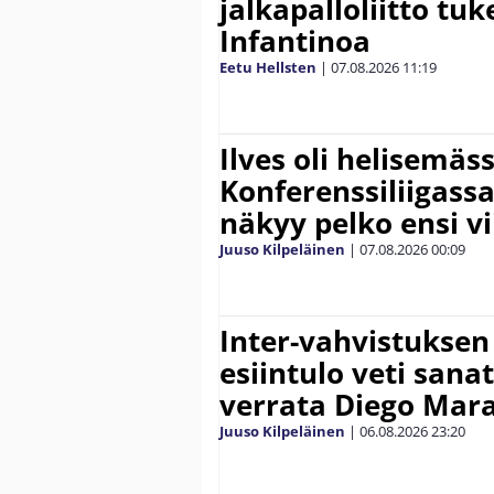
jalkapalloliitto tu
Infantinoa
Eetu Hellsten
|
07.08.2026
11:19
Ilves oli helisemäs
Konferenssiliigassa 
näkyy pelko ensi vi
Juuso Kilpeläinen
|
07.08.2026
00:09
Inter-vahvistuksen
esiintulo veti sana
verrata Diego Mar
Juuso Kilpeläinen
|
06.08.2026
23:20