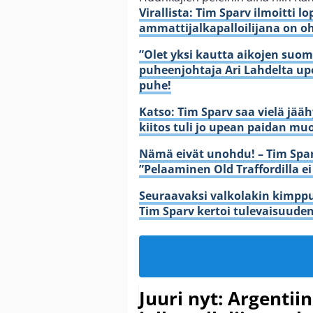
Virallista: Tim Sparv ilmoitti 
ammattijalkapalloilijana on oh
”Olet yksi kautta aikojen suomal
puheenjohtaja Ari Lahdelta upe
puhe!
Katso: Tim Sparv saa vielä jä
kiitos tuli jo upean paidan mu
Nämä eivät unohdu! – Tim Spar
”Pelaaminen Old Traffordilla e
Seuraavaksi valkolakin kimppuu
Tim Sparv kertoi tulevaisuude
Juuri nyt: Argentii