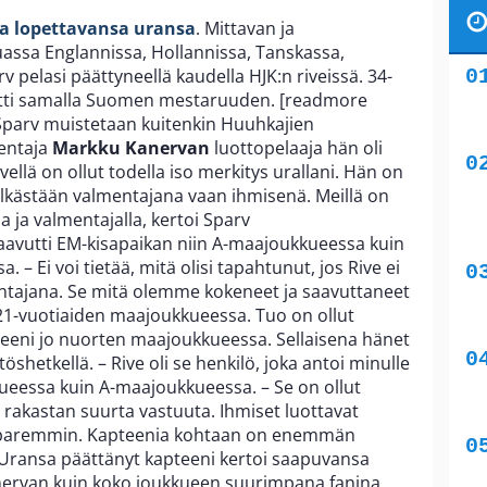
a lopettavansa uransa
. Mittavan ja
sa Englannissa, Hollannissa, Tanskassa,
v pelasi päättyneellä kaudella HJK:n riveissä. 34-
vutti samalla Suomen mestaruuden. [readmore
parv muistetaan kuitenkin Huuhkajien
mentaja
Markku Kanervan
luottopelaaja hän oli
ellä on ollut todella iso merkitys urallani. Hän on
pelkästään valmentajana vaan ihmisenä. Meillä on
a ja valmentajalla, kertoi Sparv
saavutti EM-kisapaikan niin A-maajoukkueessa kuin
 – Ei voi tietää, mitä olisi tapahtunut, jos Rive ei
entajana. Se mitä olemme kokeneet ja saavuttaneet
21-vuotiaiden maajoukkueessa. Tuo on ollut
teeni jo nuorten maajoukkueessa. Sellaisena hänet
hetkellä. – Rive oli se henkilö, joka antoi minulle
ueessa kuin A-maajoukkueessa. – Se on ollut
 rakastan suurta vastuuta. Ihmiset luottavat
n paremmin. Kapteenia kohtaan on enemmän
a. Uransa päättänyt kapteeni kertoi saapuvansa
anervan kuin koko joukkueen suurimpana fanina.