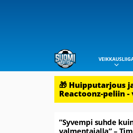
VEIKKAUSLIIG
🎁 Huipputarjous 
Reactoonz-peliin - 
”Syvempi suhde kuin 
valmentajalla” – Ti