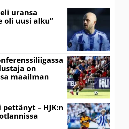
eli uransa
 oli uusi alku”
onferenssiliigassa
lustaja on
ssa maailman
i pettänyt – HJK:n
otlannissa