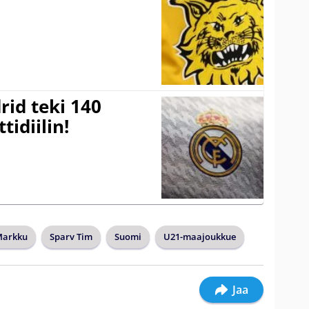
a
rid teki 140
tidiilin!
Markku
Sparv Tim
Suomi
U21-maajoukkue
Jaa