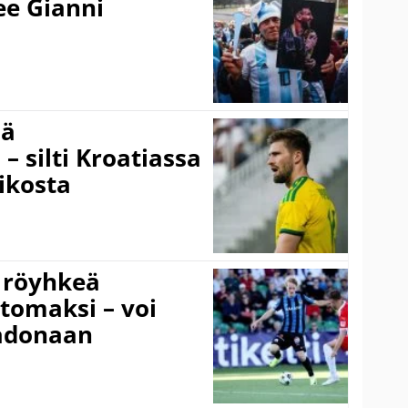
kee Gianni
sä
– silti Kroatiassa
ikosta
 röyhkeä
ttomaksi – voi
adonaan