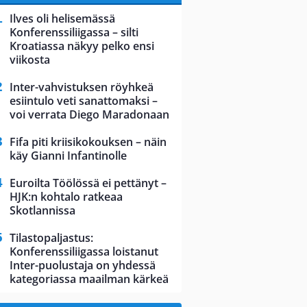
Ilves oli helisemässä
Konferenssiliigassa – silti
Kroatiassa näkyy pelko ensi
viikosta
Inter-vahvistuksen röyhkeä
esiintulo veti sanattomaksi –
voi verrata Diego Maradonaan
Fifa piti kriisikokouksen – näin
käy Gianni Infantinolle
Euroilta Töölössä ei pettänyt –
HJK:n kohtalo ratkeaa
Skotlannissa
Tilastopaljastus:
Konferenssiliigassa loistanut
Inter-puolustaja on yhdessä
kategoriassa maailman kärkeä