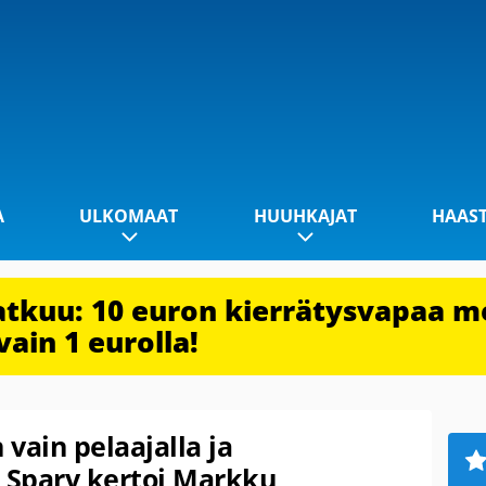
A
ULKOMAAT
HUUHKAJAT
HAAS
jatkuu: 10 euron kierrätysvapaa m
vain 1 eurolla!
vain pelaajalla ja
m Sparv kertoi Markku