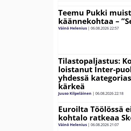
Teemu Pukki muist
käännekohtaa – ”Se
Väinö Helenius
|
06.08.2026
22:57
Tilastopaljastus: K
loistanut Inter-puo
yhdessä kategoria
kärkeä
Juuso Kilpeläinen
|
06.08.2026
22:18
Euroilta Töölössä e
kohtalo ratkeaa Sk
Väinö Helenius
|
06.08.2026
21:07