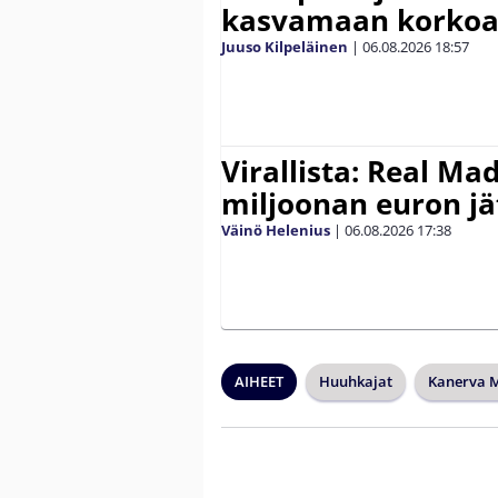
kasvamaan korko
Juuso Kilpeläinen
|
06.08.2026
18:57
Virallista: Real Mad
miljoonan euron jät
Väinö Helenius
|
06.08.2026
17:38
AIHEET
Huuhkajat
Kanerva 