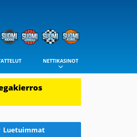
TATTELUT
NETTIKASINOT
egakierros
Luetuimmat