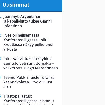
Uusimmat
Juuri nyt: Argentiinan
jalkapalloliitto tukee Gianni
Infantinoa
Ilves oli helisemässä
Konferenssiliigassa – silti
Kroatiassa näkyy pelko ensi
viikosta
Inter-vahvistuksen röyhkeä
esiintulo veti sanattomaksi –
voi verrata Diego Maradonaan
Teemu Pukki muisteli uransa
käännekohtaa – ”Se oli uusi
alku”
Tilastopaljastus:
Konferenssiliigassa loistanut