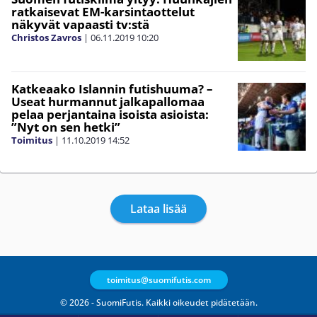
ratkaisevat EM-karsintaottelut
näkyvät vapaasti tv:stä
Christos Zavros
|
06.11.2019
10:20
Katkeaako Islannin futishuuma? –
Useat hurmannut jalkapallomaa
pelaa perjantaina isoista asioista:
”Nyt on sen hetki”
Toimitus
|
11.10.2019
14:52
Lataa lisää
toimitus@suomifutis.com
© 2026 - SuomiFutis. Kaikki oikeudet pidätetään.