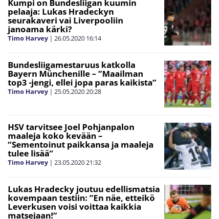
Kumpi on Bundesliigan kuumin
pelaaja: Lukas Hradeckyn
seurakaveri vai Liverpooliin
janoama kärki?
Timo Harvey
|
26.05.2020
16:14
Bundesliigamestaruus katkolla
Bayern Münchenille – ”Maailman
top3 -jengi, ellei jopa paras kaikista”
Timo Harvey
|
25.05.2020
20:28
HSV tarvitsee Joel Pohjanpalon
maaleja koko kevään –
”Sementoinut paikkansa ja maaleja
tulee lisää”
Timo Harvey
|
23.05.2020
21:32
Lukas Hradecky joutuu edellismatsia
kovempaan testiin: ”En näe, etteikö
Leverkusen voisi voittaa kaikkia
matsejaan!”