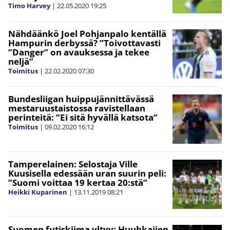
Timo Harvey
|
22.05.2020
19:25
Nähdäänkö Joel Pohjanpalo kentällä
Hampurin derbyssä? ”Toivottavasti
”Danger” on avauksessa ja tekee
neljä”
Toimitus
|
22.02.2020
07:30
Bundesliigan huippujännittävässä
mestaruustaistossa ravistellaan
perinteitä: ”Ei sitä hyvällä katsota”
Toimitus
|
09.02.2020
16:12
Tamperelainen: Selostaja Ville
Kuusisella edessään uran suurin peli:
”Suomi voittaa 19 kertaa 20:stä”
Heikki Kuparinen
|
13.11.2019
08:21
Suomen futiskiima yltyy: Huuhkajien