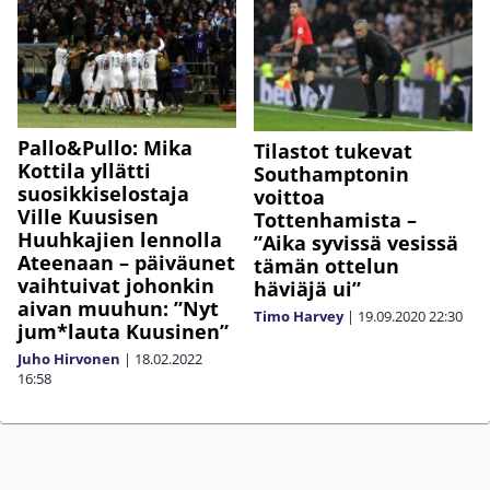
Pallo&Pullo: Mika
Tilastot tukevat
Kottila yllätti
Southamptonin
suosikkiselostaja
voittoa
Ville Kuusisen
Tottenhamista –
Huuhkajien lennolla
”Aika syvissä vesissä
Ateenaan – päiväunet
tämän ottelun
vaihtuivat johonkin
häviäjä ui”
aivan muuhun: ”Nyt
Timo Harvey
|
19.09.2020
22:30
jum*lauta Kuusinen”
Juho Hirvonen
|
18.02.2022
16:58