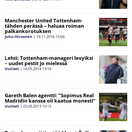
Manchester United Tottenham-
tähden perässä – haluaa roiman
palkankorotuksen
Juho Hirvonen
|
19.11.2016
15:06
Lehti: Tottenham-manageri levyiksi
– uudet pestit jo mielessä
Uutiset
|
14.05.2014
13:16
Gareth Balen agentti: ”Sopimus Real
Madridin kanssa oli kaatua monesti”
Uutiset
|
25.09.2013
10:15