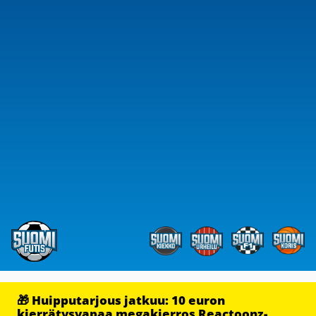
🎁 Huipputarjous jatkuu: 10 euron
kierrätysvapaa megakierros Reactoonz-