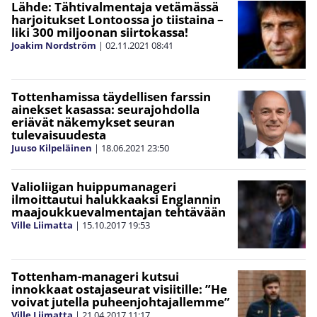
Lähde: Tähtivalmentaja vetämässä
harjoitukset Lontoossa jo tiistaina –
liki 300 miljoonan siirtokassa!
Joakim Nordström
|
02.11.2021
08:41
Tottenhamissa täydellisen farssin
ainekset kasassa: seurajohdolla
eriävät näkemykset seuran
tulevaisuudesta
Juuso Kilpeläinen
|
18.06.2021
23:50
Valioliigan huippumanageri
ilmoittautui halukkaaksi Englannin
maajoukkuevalmentajan tehtävään
Ville Liimatta
|
15.10.2017
19:53
Tottenham-manageri kutsui
innokkaat ostajaseurat visiitille: ”He
voivat jutella puheenjohtajallemme”
Ville Liimatta
|
21.04.2017
11:17