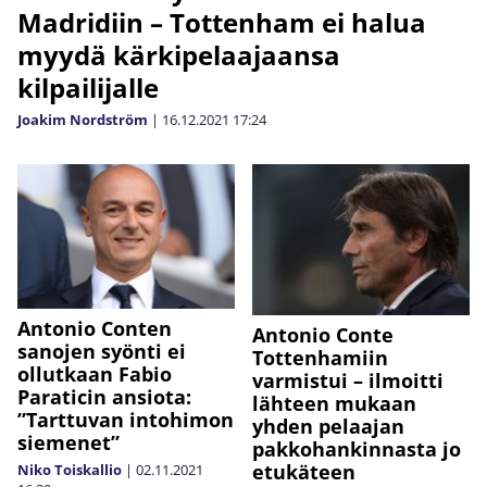
Madridiin – Tottenham ei halua
myydä kärkipelaajaansa
kilpailijalle
Joakim Nordström
|
16.12.2021
17:24
Antonio Conten
Antonio Conte
sanojen syönti ei
Tottenhamiin
ollutkaan Fabio
varmistui – ilmoitti
Paraticin ansiota:
lähteen mukaan
”Tarttuvan intohimon
yhden pelaajan
siemenet”
pakkohankinnasta jo
etukäteen
Niko Toiskallio
|
02.11.2021