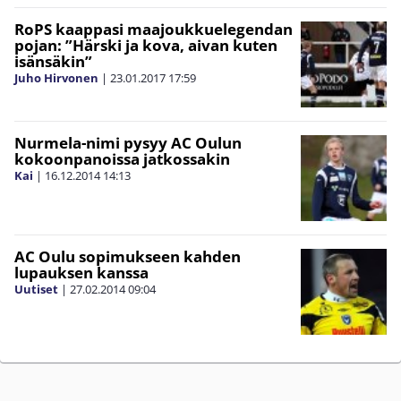
RoPS kaappasi maajoukkuelegendan
pojan: ”Härski ja kova, aivan kuten
isänsäkin”
Juho Hirvonen
|
23.01.2017
17:59
Nurmela-nimi pysyy AC Oulun
kokoonpanoissa jatkossakin
Kai
|
16.12.2014
14:13
AC Oulu sopimukseen kahden
lupauksen kanssa
Uutiset
|
27.02.2014
09:04