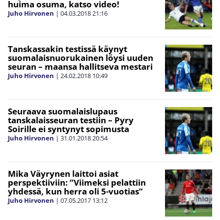
huima osuma, katso video!
Juho Hirvonen
|
04.03.2018
21:16
Tanskassakin testissä käynyt
suomalaisnuorukainen löysi uuden
seuran – maansa hallitseva mestari
Juho Hirvonen
|
24.02.2018
10:49
Seuraava suomalaislupaus
tanskalaisseuran testiin – Pyry
Soirille ei syntynyt sopimusta
Juho Hirvonen
|
31.01.2018
20:54
Mika Väyrynen laittoi asiat
perspektiiviin: ”Viimeksi pelattiin
yhdessä, kun herra oli 5-vuotias”
Juho Hirvonen
|
07.05.2017
13:12