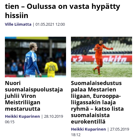
tien – Oulussa on vasta hypätty
hissiin
Ville Liimatta
|
01.05.2021
12:00
Nuori
Suomalaisedustus
suomalaispuolustaja
palaa Mestarien
juhlii Viron
liigaan, Eurooppa-
Meistriliigan
liigassakin laaja
mestaruutta
ryhmä – katso lista
suomalaisista
Heikki Kuparinen
|
28.10.2019
eurokentillä
06:15
Heikki Kuparinen
|
27.05.2019
18:12