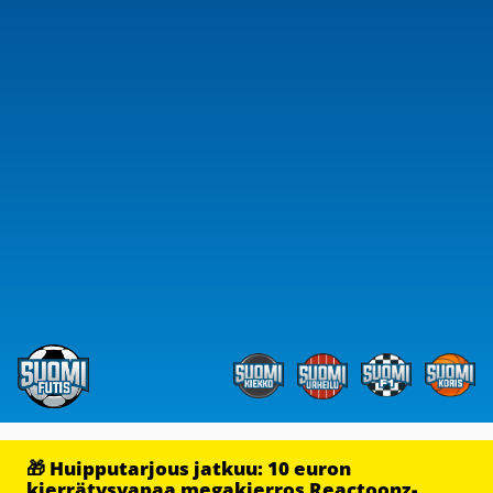
🎁 Huipputarjous jatkuu: 10 euron
kierrätysvapaa megakierros Reactoonz-