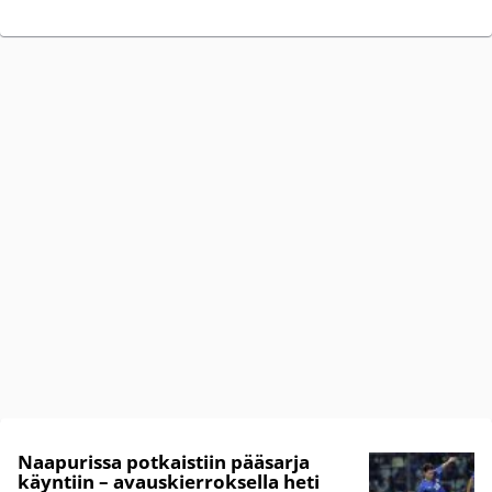
Naapurissa potkaistiin pääsarja
käyntiin – avauskierroksella heti