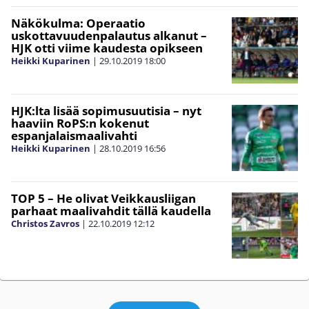
Näkökulma: Operaatio
uskottavuudenpalautus alkanut –
HJK otti viime kaudesta opikseen
Heikki Kuparinen
|
29.10.2019
18:00
HJK:lta lisää sopimusuutisia – nyt
haaviin RoPS:n kokenut
espanjalaismaalivahti
Heikki Kuparinen
|
28.10.2019
16:56
TOP 5 – He olivat Veikkausliigan
parhaat maalivahdit tällä kaudella
Christos Zavros
|
22.10.2019
12:12