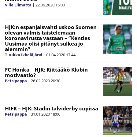
Ville Liimatta
|
22.06.2020
15:00
HJK:n espanjaisvahti uskoo Suomen
olevan valmis taistelemaan
koronavirusta vastaan – ”Kenties
Uusimaa olisi pitänyt sulkea jo
aiemmin”
Tuukka Ikkeläjärvi
|
01.04.2020
17:44
FC Honka – HJK: Riittääkö Klubin
motivaatio?
Petsipappa
|
26.02.2020
20:30
HIFK – HJK: Stadin talviderby cupissa
Petsipappa
|
31.01.2020
18:06