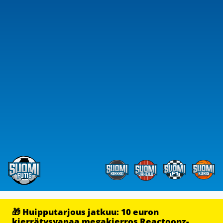
🎁 Huipputarjous jatkuu: 10 euron
kierrätysvapaa megakierros Reactoonz-