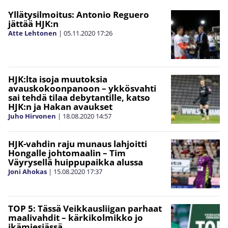
Yllätysilmoitus: Antonio Reguero
jättää HJK:n
Atte Lehtonen
|
05.11.2020
17:26
HJK:lta isoja muutoksia
avauskokoonpanoon – ykkösvahti
sai tehdä tilaa debytantille, katso
HJK:n ja Hakan avaukset
Juho Hirvonen
|
18.08.2020
14:57
HJK-vahdin raju munaus lahjoitti
Hongalle johtomaalin – Tim
Väyrysellä huippupaikka alussa
Joni Ahokas
|
15.08.2020
17:37
TOP 5: Tässä Veikkausliigan parhaat
maalivahdit – kärkikolmikko jo
ikämiesiässä