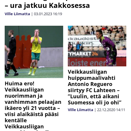
– ura jatkuu Kakkosessa
Ville Liimatta
|
03.01.2023
16:19
Veikkausliigan
huippumaalivahti
Huima ero!
Antonio Reguero
Veikkausliigan
siirtyy FC Lahteen –
nuorimman ja
”Luulin, että aikani
vanhimman pelaajan
Suomessa oli jo ohi”
ikäero yli 21 vuotta –
Ville Liimatta
|
22.12.2020
14:11
viisi alaikäistä pääsi
kentälle
Veikkausliigan