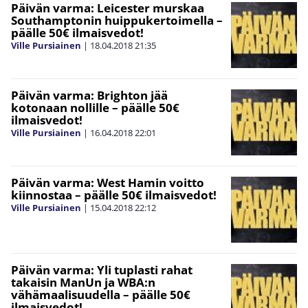
Päivän varma: Leicester murskaa
Southamptonin huippukertoimella –
päälle 50€ ilmaisvedot!
Ville Pursiainen
|
18.04.2018
21:35
Päivän varma: Brighton jää
kotonaan nollille – päälle 50€
ilmaisvedot!
Ville Pursiainen
|
16.04.2018
22:01
Päivän varma: West Hamin voitto
kiinnostaa – päälle 50€ ilmaisvedot!
Ville Pursiainen
|
15.04.2018
22:12
Päivän varma: Yli tuplasti rahat
takaisin ManUn ja WBA:n
vähämaalisuudella – päälle 50€
ilmaisvedot!