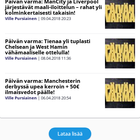
Päivän varma: ManCity ja Liverpool
järjestävät maali-iloittelun – rahat yli
kolminkertaisesti takaisin!
Ville Pursiainen
|
09.04.2018
20:23
Päivän varma: Tienaa yli tuplasti
Chelsean ja West Hamin
vähämaaliselle ottelulla!
Ville Pursiainen
|
08.04.2018
11:36
Päivän varma: Manchesterin
derbyssä upea kerroin + 50€
ilmaisvedot päälle!
Ville Pursiainen
|
06.04.2018
20:54
Lataa lisää