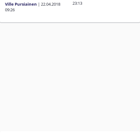
23:13
Ville Pursiainen
|
22.04.2018
09:26