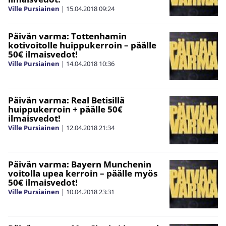
Ville Pursiainen
|
15.04.2018
09:24
Päivän varma: Tottenhamin
kotivoitolle huippukerroin – päälle
50€ ilmaisvedot!
Ville Pursiainen
|
14.04.2018
10:36
Päivän varma: Real Betisillä
huippukerroin + päälle 50€
ilmaisvedot!
Ville Pursiainen
|
12.04.2018
21:34
Päivän varma: Bayern Munchenin
voitolla upea kerroin – päälle myös
50€ ilmaisvedot!
Ville Pursiainen
|
10.04.2018
23:31