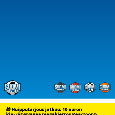
🎁 Huipputarjous jatkuu: 10 euron
kierrätysvapaa megakierros Reactoonz-