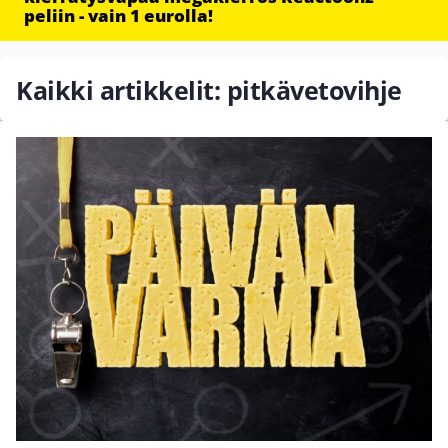
peliin - vain 1 eurolla!
Kaikki artikkelit: pitkävetovihje